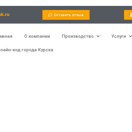
k.ru
Оставить отзыв
авная
О компании
Производство
Услуги
зайн-код города Курска