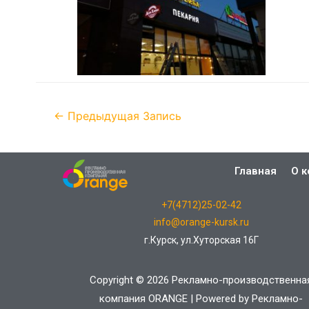
←
Предыдущая Запись
Главная
О 
+7(4712)25-02-42
info@orange-kursk.ru
г.Курск, ул.Хуторская 16Г
Copyright © 2026 Рекламно-производственна
компания ORANGE | Powered by Рекламно-