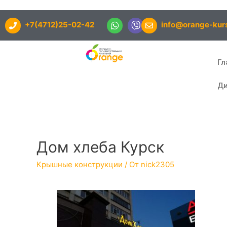
+7(4712)25-02-42
info@orange-kurs
Гл
Ди
Дом хлеба Курск
Крышные конструкции
/ От
nick2305