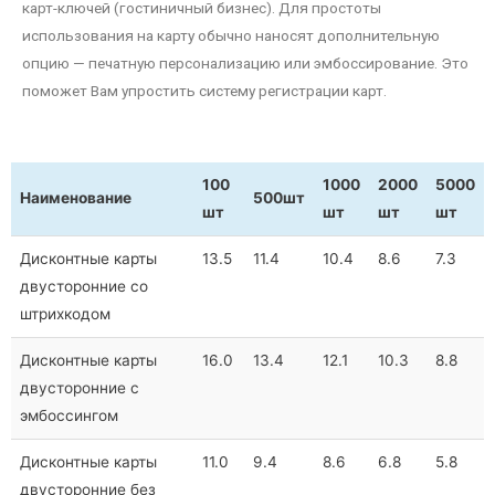
карт-ключей (гостиничный бизнес). Для простоты
использования на карту обычно наносят дополнительную
опцию — печатную персонализацию или эмбоссирование. Это
поможет Вам упростить систему регистрации карт.
100
1000
2000
5000
Наименование
500шт
шт
шт
шт
шт
Дисконтные карты
13.5
11.4
10.4
8.6
7.3
двусторонние со
штрихкодом
Дисконтные карты
16.0
13.4
12.1
10.3
8.8
двусторонние с
эмбоссингом
Дисконтные карты
11.0
9.4
8.6
6.8
5.8
двусторонние без