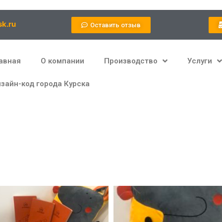
k.ru
Оставить отзыв
авная
О компании
Производство
Услуги
зайн-код города Курска