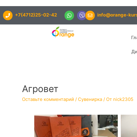
+7(4712)25-02-42
info@orange-kurs
Гл
Ди
Агровет
Оставьте комментарий
/
Сувенирка
/ От
nick2305